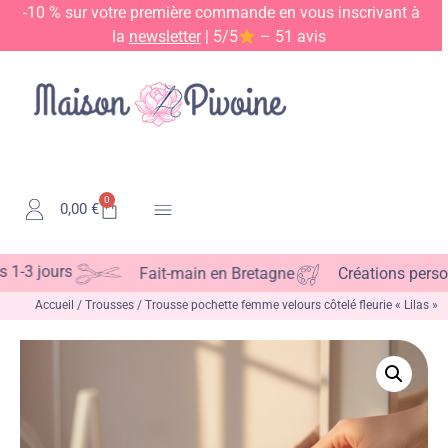
-10 % sur votre première commande en vous inscrivant à
la
newsletter
| 5/5
– 51 avis
0
0,00
€
Kits & Patrons
 jours
Fait-main en Bretagne
Créations personnal
Accueil
/
Trousses
/ Trousse pochette femme velours côtelé fleurie « Lilas »