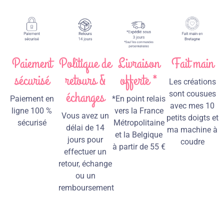
Paiement
Politique de
Livraison
Fait main
sécurisé
retours &
offerte *
Les créations
échanges
sont cousues
Paiement en
*En point relais
avec mes 10
ligne 100 %
vers la France
Vous avez un
petits doigts et
sécurisé
Métropolitaine
délai de 14
ma machine à
et la Belgique
jours pour
coudre
à partir de 55 €
effectuer un
retour, échange
ou un
remboursement