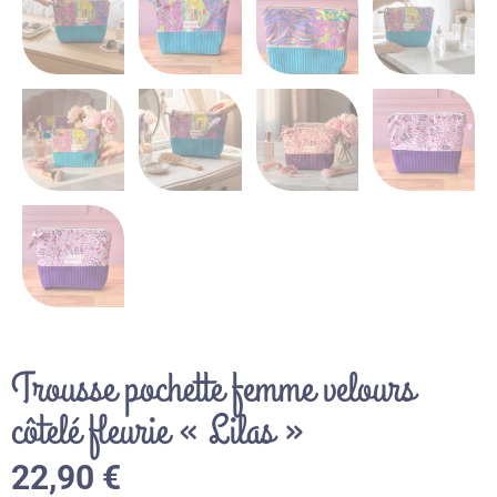
Trousse pochette femme velours
côtelé fleurie « Lilas »
22,90
€