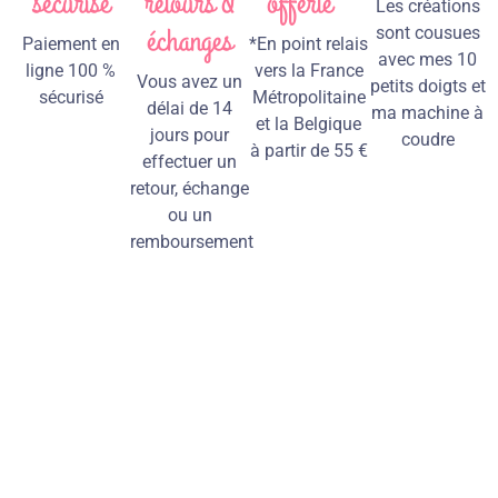
sécurisé
retours &
offerte *
Les créations
échanges
sont cousues
Paiement en
*En point relais
avec mes 10
ligne 100 %
vers la France
Vous avez un
petits doigts et
sécurisé
Métropolitaine
délai de 14
ma machine à
et la Belgique
jours pour
coudre
à partir de 55 €
effectuer un
retour, échange
ou un
remboursement