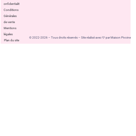
confidentialité
Conditions
Générales
de vente
Mentions
légales
© 2022-2026 – Tous droits réservés – Site réalisé avec 🩷 par Maison Pivoine
Plan du site