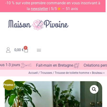
-10 % sur votre première commande en vous inscrivant à
la
newsletter
| 5/5
– 51 avis
0
0,00
€
Kits & Patrons
-3 jours
Fait-main en Bretagne
Créations personn
Accueil
/
Trousses
/ Trousse de toilette homme « Bouleau »
Promo !