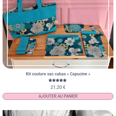
Kit couture sac cabas « Capucine »
Note
21,20
€
5.00
sur 5
AJOUTER AU PANIER