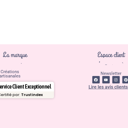
La marque
Espace client
Mon compte
Fil de l'actu
Panier
Contact
Kit couture
Boutique
Créations
Newsletter
artisanales
ervice Client Exceptionnel
Lire les avis clients
ertifié par:
Trustindex