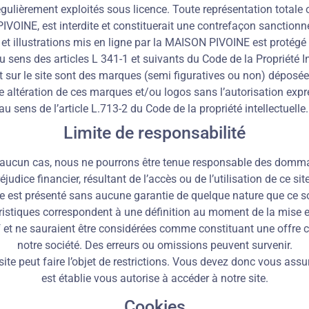
ulièrement exploités sous licence. Toute représentation totale o
IVOINE, est interdite et constituerait une contrefaçon sanctionn
 et illustrations mis en ligne par la MAISON PIVOINE est protégé p
u sens des articles L 341-1 et suivants du Code de la Propriété
ant sur le site sont des marques (semi figuratives ou non) déposé
ute altération de ces marques et/ou logos sans l’autorisation e
au sens de l’article L.713-2 du Code de la propriété intellectuelle.
Limite de responsabilité
s. En aucun cas, nous ne pourrons être tenue responsable des domm
dice financier, résultant de l’accès ou de l’utilisation de ce site
te est présenté sans aucune garantie de quelque nature que ce so
éristiques correspondent à une définition au moment de la mise 
atif et ne sauraient être considérées comme constituant une offre
notre société. Des erreurs ou omissions peuvent survenir.
site peut faire l’objet de restrictions. Vous devez donc vous assu
est établie vous autorise à accéder à notre site.
Cookies