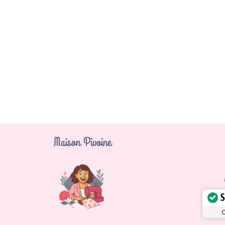
Maison Pivoine
S
C