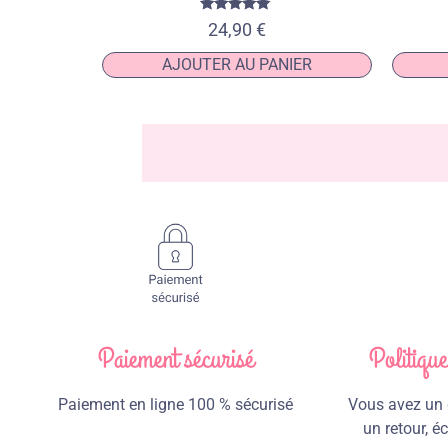
Note
24,90
€
5.00
sur 5
AJOUTER AU PANIER
Paiement sécurisé
Politiqu
Paiement en ligne 100 % sécurisé
Vous avez un d
un retour, 