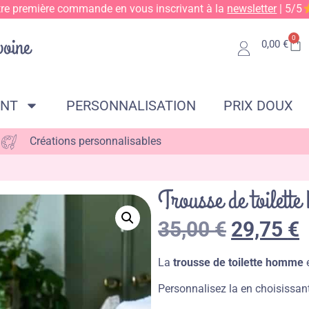
tre première commande en vous inscrivant à la
newsletter
| 5/5
0
0,00
€
ENT
PERSONNALISATION
PRIX DOUX
Créations personnalisables
Trousse de toilet
35,00
€
29,75
€
La
trousse de toilette homme
e
Personnalisez la en choisissant