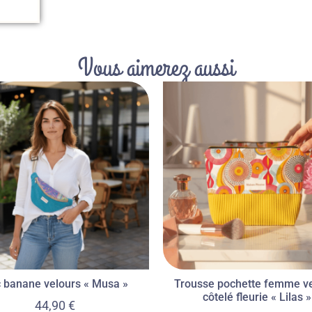
Vous aimerez aussi
 banane velours « Musa »
Trousse pochette femme v
côtelé fleurie « Lilas »
44,90
€