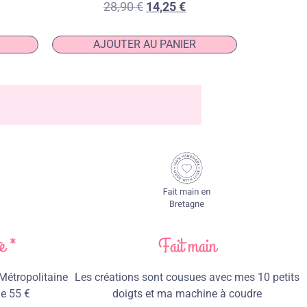
28,90
€
14,25
€
AJOUTER AU PANIER
e *
Fait main
 Métropolitaine
Les créations sont cousues avec mes 10 petits
de 55 €
doigts et ma machine à coudre