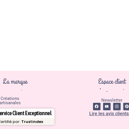
La marque
Espace client
Mon compte
Fil de l'actu
Panier
Contact
Kit couture
Boutique
Créations
Newsletter
artisanales
ervice Client Exceptionnel
Lire les avis clients
ertifié par:
Trustindex