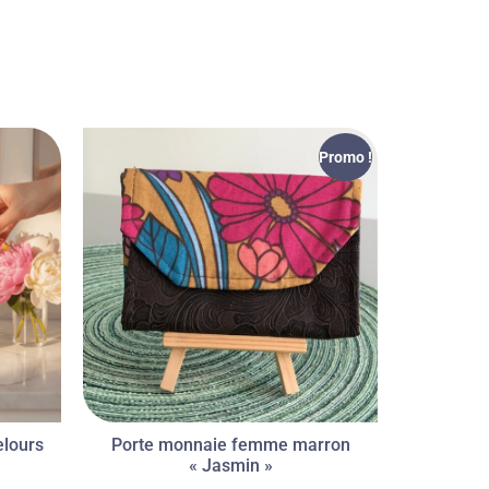
Promo !
elours
Porte monnaie femme marron
« Jasmin »