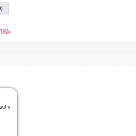
0)
res
autre