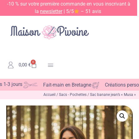
-10 % sur votre première commande en vous inscrivant à
la
newsletter
| 5/5
– 51 avis
0
0,00
€
Kits & Patrons
 jours
Fait-main en Bretagne
Créations personnal
Accueil
/
Sacs - Pochettes
/ Sac banane jean’s « Musa »