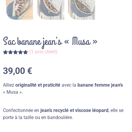
Sac banane jean’s « Musa »
(
1
avis client)
Noté
1
5.00
sur 5
39,00
€
basé sur
notation
client
Alliez
originalité et praticité
avec la
banane femme jean’s
« Musa ».
Confectionnée en
jean’s recyclé et viscose léopard
, elle se
porte à la taille ou en bandoulière.