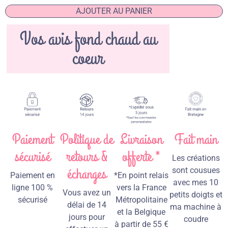
AJOUTER AU PANIER
Vos avis fond chaud au
coeur
Paiement
Politique de
Livraison
Fait main
sécurisé
retours &
offerte *
Les créations
échanges
sont cousues
Paiement en
*En point relais
avec mes 10
ligne 100 %
vers la France
Vous avez un
petits doigts et
sécurisé
Métropolitaine
délai de 14
ma machine à
et la Belgique
jours pour
coudre
à partir de 55 €