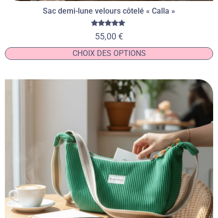
Sac demi-lune velours côtelé « Calla »
Note
55,00
€
5.00
sur 5
CHOIX DES OPTIONS