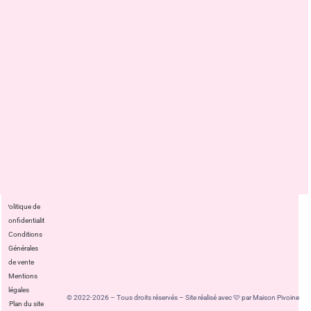
Politique de
confidentialité
Conditions
Générales
de vente
Mentions
légales
© 2022-2026 – Tous droits réservés – Site réalisé avec 🩷 par Maison Pivoine
Plan du site