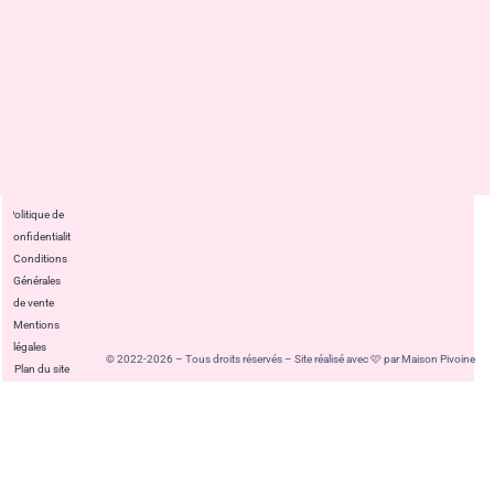
Politique de
confidentialité
Conditions
Générales
de vente
Mentions
légales
© 2022-2026 – Tous droits réservés – Site réalisé avec 🩷 par Maison Pivoine
Plan du site