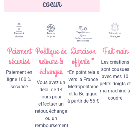
coeur
Paiement
Politique de
Livraison
Fait main
sécurisé
retours &
offerte *
Les créations
échanges
sont cousues
Paiement en
*En point relais
avec mes 10
ligne 100 %
vers la France
Vous avez un
petits doigts et
sécurisé
Métropolitaine
délai de 14
ma machine à
et la Belgique
jours pour
coudre
à partir de 55 €
effectuer un
retour, échange
ou un
remboursement