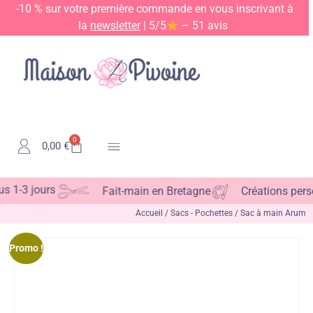
-10 % sur votre première commande en vous inscrivant à
la
newsletter
| 5/5
– 51 avis
0
0,00
€
Kits & Patrons
3 jours
Fait-main en Bretagne
Créations personna
Accueil
/
Sacs - Pochettes
/ Sac à main Arum
Promo !