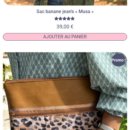
Sac banane jean’s « Musa »
Note
39,00
€
5.00
sur 5
AJOUTER AU PANIER
Promo !