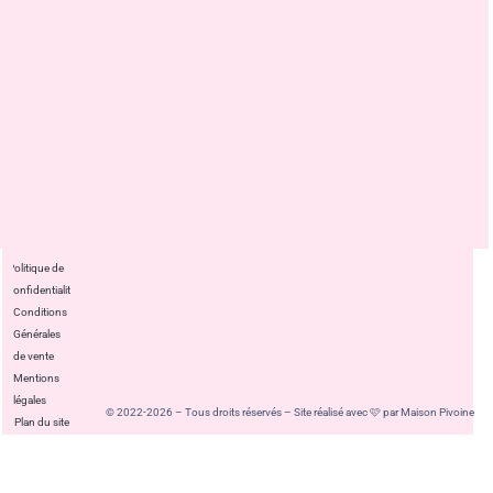
Politique de
confidentialité
Conditions
Générales
de vente
Mentions
légales
© 2022-2026 – Tous droits réservés – Site réalisé avec 🩷 par Maison Pivoine
Plan du site