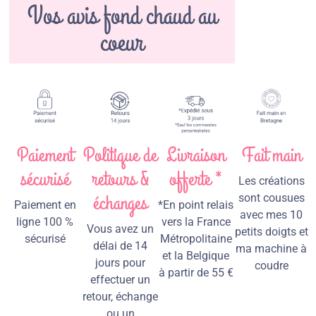
Vos avis fond chaud au
coeur
Paiement
Politique de
Livraison
Fait main
sécurisé
retours &
offerte *
Les créations
échanges
sont cousues
Paiement en
*En point relais
avec mes 10
ligne 100 %
vers la France
Vous avez un
petits doigts et
sécurisé
Métropolitaine
délai de 14
ma machine à
et la Belgique
jours pour
coudre
à partir de 55 €
effectuer un
retour, échange
ou un