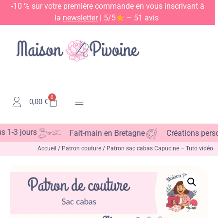
-10 % sur votre première commande en vous inscrivant à
la
newsletter
| 5/5
– 51 avis
0
0,00
€
Kits & Patrons
-3 jours
Fait-main en Bretagne
Créations personn
Accueil
/
Patron couture
/ Patron sac cabas Capucine – Tuto vidéo