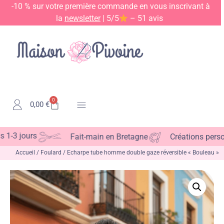
-10 % sur votre première commande en vous inscrivant à
la
newsletter
| 5/5
– 51 avis
0
0,00
€
Kits & Patrons
 jours
Fait-main en Bretagne
Créations personnal
Accueil
/
Foulard
/ Echarpe tube homme double gaze réversible « Bouleau »