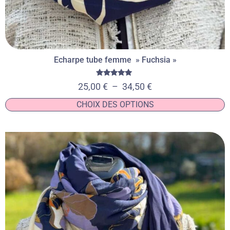
Echarpe tube femme » Fuchsia »
Note
25,00
€
–
34,50
€
5.00
sur 5
CHOIX DES OPTIONS