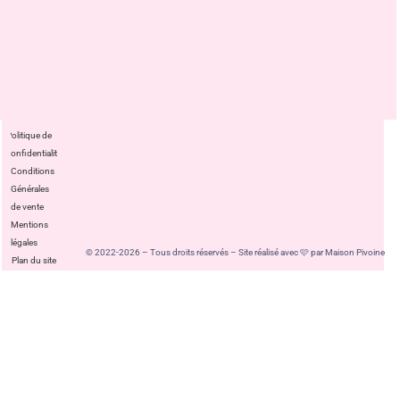
Politique de
confidentialité
Conditions
Générales
de vente
Mentions
légales
© 2022-2026 – Tous droits réservés – Site réalisé avec 🩷 par Maison Pivoine
Plan du site