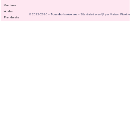
Mentions
légales
© 2022-2026 – Tous droits réservés – Site réalisé avec 🩷 par Maison Pivoine
Plan du site