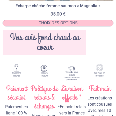
Echarpe chèche femme saumon « Magnolia »
35,00
€
CHOIX DES OPTIONS
Vos avis fond chaud au
coeur
Paiement
Politique de
Livraison
Fait main
sécurisé
retours &
offerte *
Les créations
échanges
sont cousues
Paiement en
*En point relais
avec mes 10
ligne 100 %
vers la France
Vous avez un