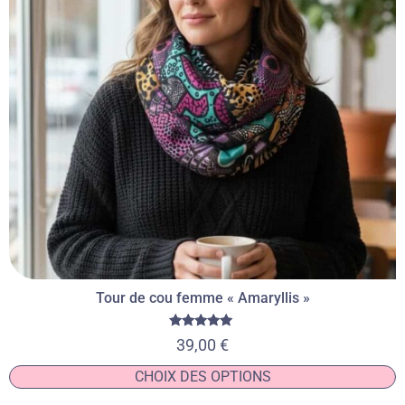
Tour de cou femme « Amaryllis »
Note
39,00
€
5.00
sur 5
CHOIX DES OPTIONS