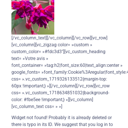
[/vc_column_text][/vc_column][/vc_row][vc_row]
[vc_column][vc_zigzag color= »custom »
custom_color= »#fdc3d3″][vc_custom_heading
text= »Votre avis »
font_container= »tag:h2|font_size:60|text_align:center »
google_fonts= »font_family:Cookie%3Aregular|font_sty
css= ».vc_custom_1719326133512{margin-top:
60px !important;} »][/vc_column][/vc_row][vc_row
css= ».vc_custom_1718634851032{background-
color: #fbe5ee !important;} »][vc_column]
[vc_column_text css= » »]
Widget not found! Probably it is already deleted or
there is typo in its ID. We suggest that you log in to