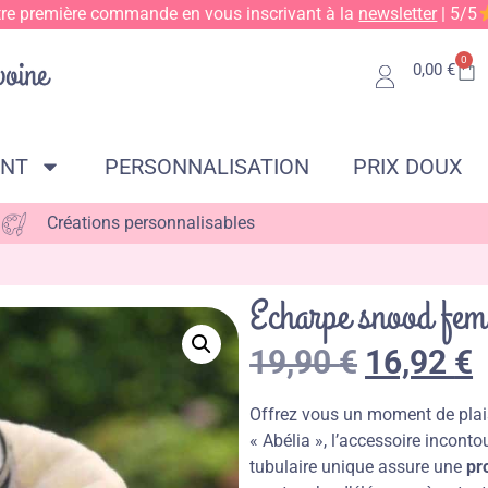
tre première commande en vous inscrivant à la
newsletter
| 5/5
0
0,00
€
ENT
PERSONNALISATION
PRIX DOUX
Créations personnalisables
Echarpe snood fem
19,90
€
16,92
€
Offrez vous un moment de plais
« Abélia », l’accessoire inconto
tubulaire unique assure une
pr