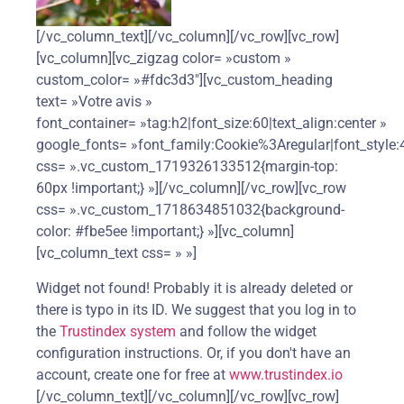
[/vc_column_text][/vc_column][/vc_row][vc_row]
[vc_column][vc_zigzag color= »custom »
custom_color= »#fdc3d3″][vc_custom_heading
text= »Votre avis »
font_container= »tag:h2|font_size:60|text_align:center »
google_fonts= »font_family:Cookie%3Aregular|font_sty
css= ».vc_custom_1719326133512{margin-top:
60px !important;} »][/vc_column][/vc_row][vc_row
css= ».vc_custom_1718634851032{background-
color: #fbe5ee !important;} »][vc_column]
[vc_column_text css= » »]
Widget not found! Probably it is already deleted or
there is typo in its ID. We suggest that you log in to
the
Trustindex system
and follow the widget
configuration instructions. Or, if you don't have an
account, create one for free at
www.trustindex.io
[/vc_column_text][/vc_column][/vc_row][vc_row]