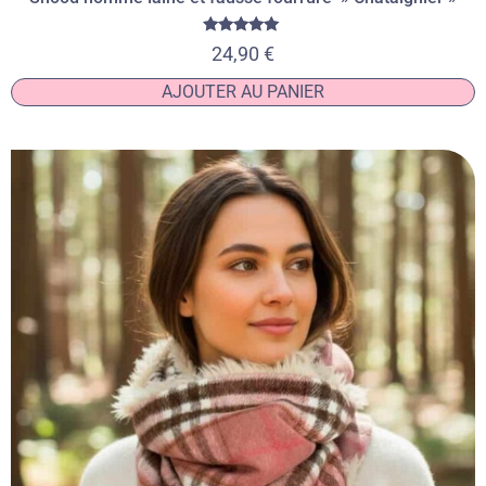
Note
24,90
€
5.00
sur 5
AJOUTER AU PANIER