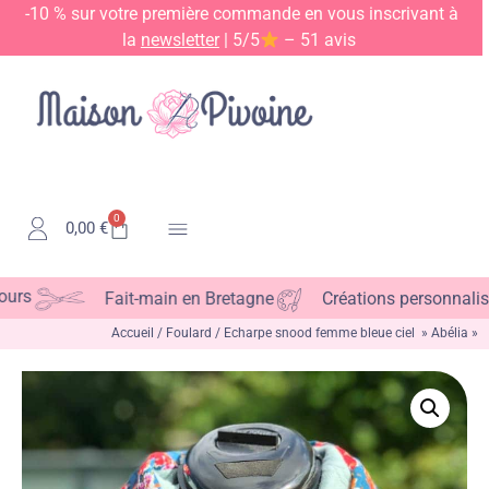
-10 % sur votre première commande en vous inscrivant à
la
newsletter
| 5/5
– 51 avis
0
0,00
€
Kits & Patrons
Fait-main en Bretagne
Créations personnalisable
Accueil
/
Foulard
/ Echarpe snood femme bleue ciel » Abélia »