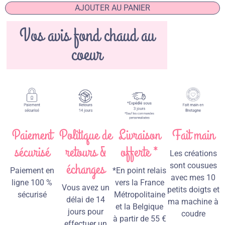
AJOUTER AU PANIER
Vos avis fond chaud au
coeur
Paiement
Politique de
Livraison
Fait main
sécurisé
retours &
offerte *
Les créations
échanges
sont cousues
Paiement en
*En point relais
avec mes 10
ligne 100 %
vers la France
Vous avez un
petits doigts et
sécurisé
Métropolitaine
délai de 14
ma machine à
et la Belgique
jours pour
coudre
à partir de 55 €
effectuer un