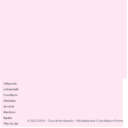
Politique de
confidentialité
Conditions
Générales
de vente
Mentions
légales
© 2022-2026 – Tous droits réservés – Site réalisé avec 🩷 par Maison Pivoine
Plan du site