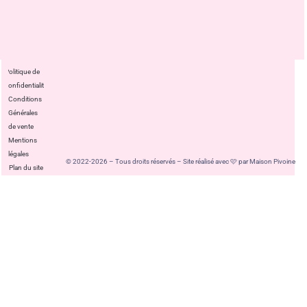
Politique de
confidentialité
Conditions
Générales
de vente
Mentions
légales
© 2022-2026 – Tous droits réservés – Site réalisé avec 🩷 par Maison Pivoine
Plan du site