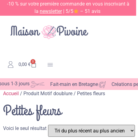
-10 % sur votre première commande en vous inscrivant à
la
newsletter
| 5/5
– 51 avis
0
0,00
€
Kits & Patrons
us 1-3 jours
Fait-main en Bretagne
Créations per
Accueil
/ Produit Motif doublure / Petites fleurs
Petites fleurs
Voici le seul résultat