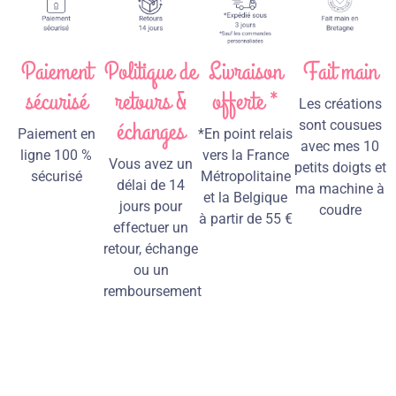
Paiement
Politique de
Livraison
Fait main
sécurisé
retours &
offerte *
Les créations
échanges
sont cousues
Paiement en
*En point relais
avec mes 10
ligne 100 %
vers la France
Vous avez un
petits doigts et
sécurisé
Métropolitaine
délai de 14
ma machine à
et la Belgique
jours pour
coudre
à partir de 55 €
effectuer un
retour, échange
ou un
remboursement