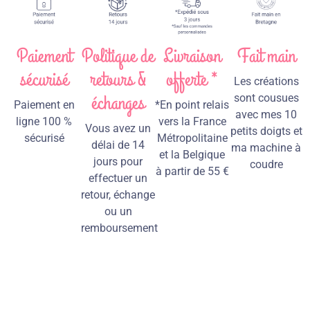
Paiement
Politique de
Livraison
Fait main
sécurisé
retours &
offerte *
Les créations
échanges
sont cousues
Paiement en
*En point relais
avec mes 10
ligne 100 %
vers la France
Vous avez un
petits doigts et
sécurisé
Métropolitaine
délai de 14
ma machine à
et la Belgique
jours pour
coudre
à partir de 55 €
effectuer un
retour, échange
ou un
remboursement