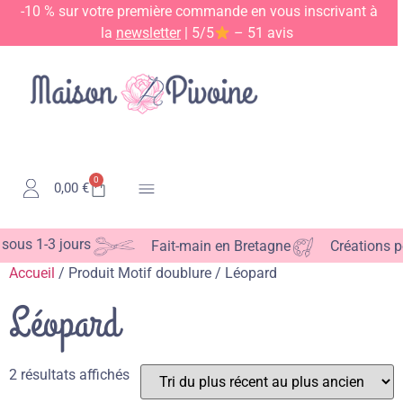
-10 % sur votre première commande en vous inscrivant à
la
newsletter
| 5/5
– 51 avis
0
0,00
€
Kits & Patrons
ous 1-3 jours
Fait-main en Bretagne
Créations pe
Accueil
/ Produit Motif doublure / Léopard
Léopard
2 résultats affichés