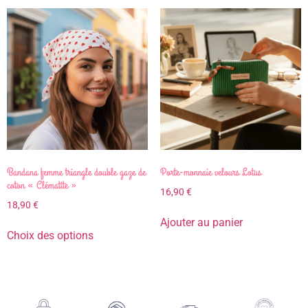
Bandana femme triangle double gaze de
Porte-monnaie velours Lotus
coton « Clématite »
16,90
€
18,90
€
Ajouter au panier
Choix des options