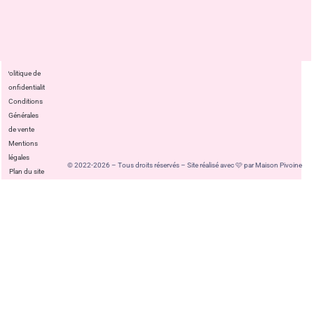
Politique de
confidentialité
Conditions
Générales
de vente
Mentions
légales
© 2022-2026 – Tous droits réservés – Site réalisé avec 🩷 par Maison Pivoine
Plan du site