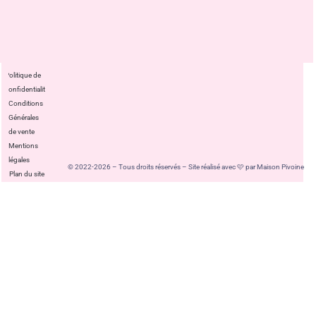
Politique de
confidentialité
Conditions
Générales
de vente
Mentions
légales
© 2022-2026 – Tous droits réservés – Site réalisé avec 🩷 par Maison Pivoine
Plan du site