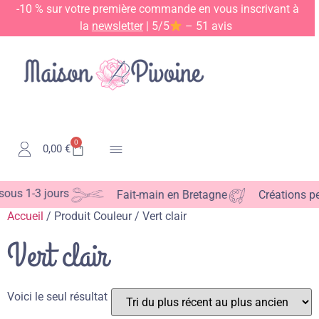
-10 % sur votre première commande en vous inscrivant à
la
newsletter
| 5/5
– 51 avis
0
0,00
€
Kits & Patrons
us 1-3 jours
Fait-main en Bretagne
Créations per
Accueil
/ Produit Couleur / Vert clair
Vert clair
Voici le seul résultat