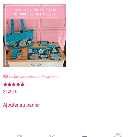
Kit couture sac cabas « Capucine »
Note
21,20
€
5.00
sur 5
Ajouter au panier