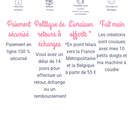
Paiement
Politique de
Livraison
Fait main
sécurisé
retours &
offerte *
Les créations
échanges
sont cousues
Paiement en
*En point relais
avec mes 10
ligne 100 %
vers la France
Vous avez un
petits doigts et
sécurisé
Métropolitaine
délai de 14
ma machine à
et la Belgique
jours pour
coudre
à partir de 55 €
effectuer un
retour, échange
ou un
remboursement