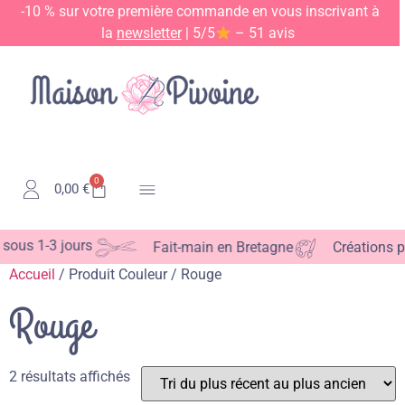
-10 % sur votre première commande en vous inscrivant à
la
newsletter
| 5/5
– 51 avis
0
0,00
€
Kits & Patrons
ous 1-3 jours
Fait-main en Bretagne
Créations pe
Accueil
/ Produit Couleur / Rouge
Rouge
2 résultats affichés