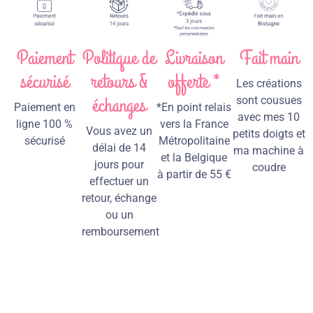
Paiement
Politique de
Livraison
Fait main
sécurisé
retours &
offerte *
Les créations
échanges
sont cousues
Paiement en
*En point relais
avec mes 10
ligne 100 %
vers la France
Vous avez un
petits doigts et
sécurisé
Métropolitaine
délai de 14
ma machine à
et la Belgique
jours pour
coudre
à partir de 55 €
effectuer un
retour, échange
ou un
remboursement