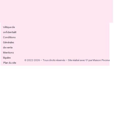
Politique de
confidentialité
Conditions
Générales
de vente
Mentions
légales
© 2022-2026 – Tous droits réservés – Site réalisé avec 🩷 par Maison Pivoine
Plan du site