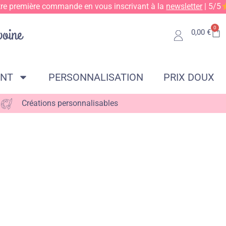
tre première commande en vous inscrivant à la
newsletter
| 5/5
0
0,00
€
ENT
PERSONNALISATION
PRIX DOUX
Créations personnalisables