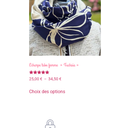
Echarpe tube femme » Fuchsia »
Note
25,00
€
–
34,50
€
5.00
sur 5
Choix des options