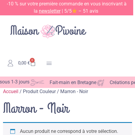
-10 % sur votre première commande en vous inscrivant à
la
newsletter
| 5/5
– 51 avis
0
0,00
€
Kits & Patrons
ous 1-3 jours
Fait-main en Bretagne
Créations per
Accueil
/ Produit Couleur / Marron - Noir
Marron - Noir
Aucun produit ne correspond à votre sélection.