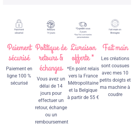
Paiement
Politique de
Livraison
Fait main
sécurisé
retours &
offerte *
Les créations
échanges
sont cousues
Paiement en
*En point relais
avec mes 10
ligne 100 %
vers la France
Vous avez un
petits doigts et
sécurisé
Métropolitaine
délai de 14
ma machine à
et la Belgique
jours pour
coudre
à partir de 55 €
effectuer un
retour, échange
ou un
remboursement