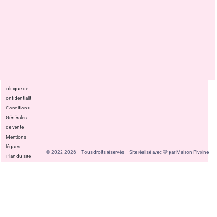
Politique de
confidentialité
Conditions
Générales
de vente
Mentions
légales
© 2022-2026 – Tous droits réservés – Site réalisé avec 🩷 par Maison Pivoine
Plan du site