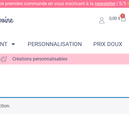
tre première commande en vous inscrivant à la
newsletter
| 5/5
0
0,00
€
ENT
PERSONNALISATION
PRIX DOUX
Créations personnalisables
ction.