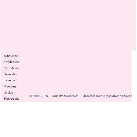
Politique de
confidentialité
Conditions
Générales
de vente
Mentions
légales
© 2022-2026 – Tous droits réservés – Site réalisé avec 🩷 par Maison Pivoine
Plan du site