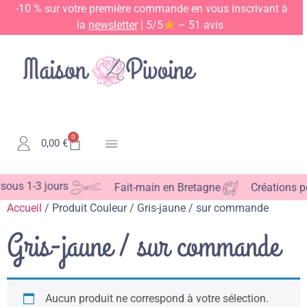
-10 % sur votre première commande en vous inscrivant à
la
newsletter
| 5/5
– 51 avis
0
0,00
€
Kits & Patrons
ous 1-3 jours
Fait-main en Bretagne
Créations pe
Accueil
/ Produit Couleur / Gris-jaune / sur commande
Gris-jaune / sur commande
Aucun produit ne correspond à votre sélection.