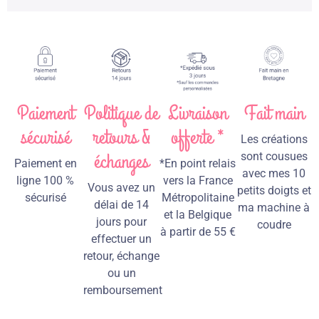
Paiement
Politique de
Livraison
Fait main
sécurisé
retours &
offerte *
Les créations
échanges
sont cousues
Paiement en
*En point relais
avec mes 10
ligne 100 %
vers la France
Vous avez un
petits doigts et
sécurisé
Métropolitaine
délai de 14
ma machine à
et la Belgique
jours pour
coudre
à partir de 55 €
effectuer un
retour, échange
ou un
remboursement