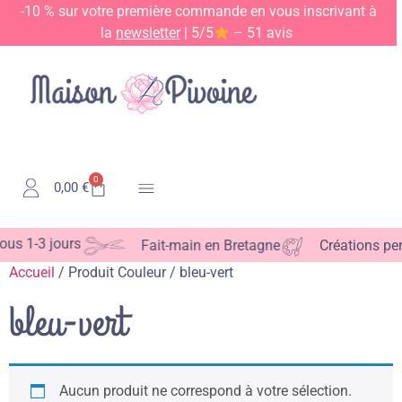
-10 % sur votre première commande en vous inscrivant à
la
newsletter
| 5/5
– 51 avis
0
0,00
€
Kits & Patrons
us 1-3 jours
Fait-main en Bretagne
Créations pers
Accueil
/ Produit Couleur / bleu-vert
bleu-vert
Aucun produit ne correspond à votre sélection.