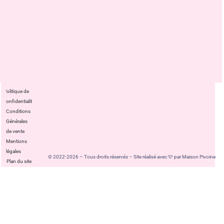
Politique de
confidentialité
Conditions
Générales
de vente
Mentions
légales
© 2022-2026 – Tous droits réservés – Site réalisé avec 🩷 par Maison Pivoine
Plan du site