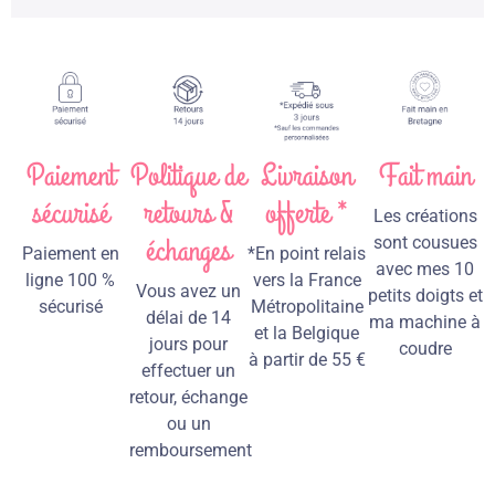
Paiement
Politique de
Livraison
Fait main
sécurisé
retours &
offerte *
Les créations
échanges
sont cousues
Paiement en
*En point relais
avec mes 10
ligne 100 %
vers la France
Vous avez un
petits doigts et
sécurisé
Métropolitaine
délai de 14
ma machine à
et la Belgique
jours pour
coudre
à partir de 55 €
effectuer un
retour, échange
ou un
remboursement