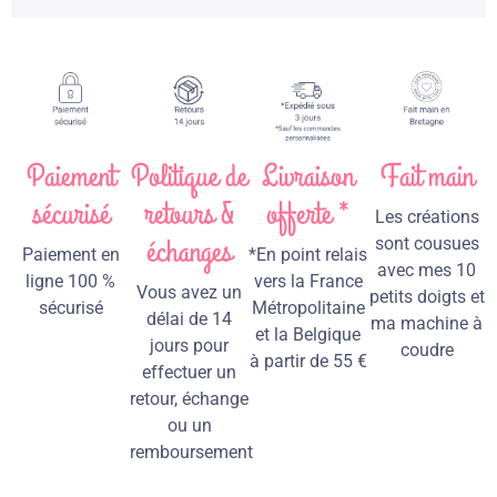
Paiement
Politique de
Livraison
Fait main
sécurisé
retours &
offerte *
Les créations
échanges
sont cousues
Paiement en
*En point relais
avec mes 10
ligne 100 %
vers la France
Vous avez un
petits doigts et
sécurisé
Métropolitaine
délai de 14
ma machine à
et la Belgique
jours pour
coudre
à partir de 55 €
effectuer un
retour, échange
ou un
remboursement