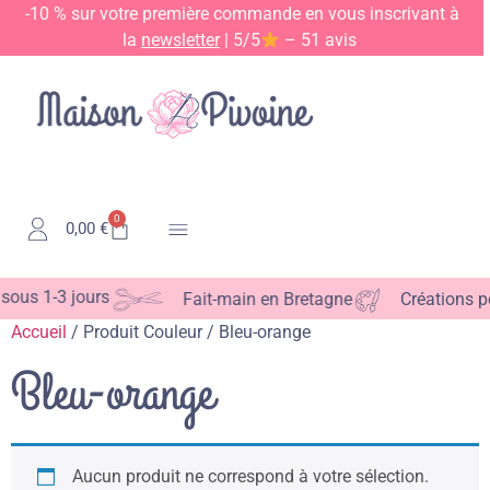
-10 % sur votre première commande en vous inscrivant à
la
newsletter
| 5/5
– 51 avis
0
0,00
€
Kits & Patrons
ous 1-3 jours
Fait-main en Bretagne
Créations pe
Accueil
/ Produit Couleur / Bleu-orange
Bleu-orange
Aucun produit ne correspond à votre sélection.