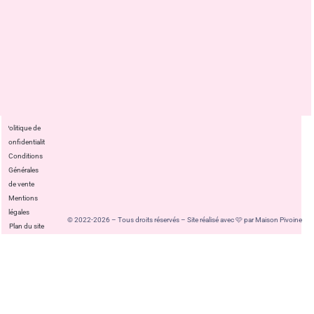
Politique de
confidentialité
Conditions
Générales
de vente
Mentions
légales
© 2022-2026 – Tous droits réservés – Site réalisé avec 🩷 par Maison Pivoine
Plan du site