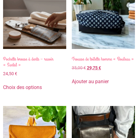
Pochette brosse à dents – rasoir
Trousse de toilette homme « Bouleau »
« Santal »
35,00
€
29,75
€
24,50
€
Ajouter au panier
Choix des options