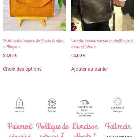
Porte-cartes homme simili cuir et coton
Sacoche homme marron en simili cuir et
« Noyer »
coton »Chêne »
23,90
€
65,00
€
Choix des options
Ajouter au panier
Paiement
Politique de
Livraison
Fait main
sécurisé
retours &
offerte *