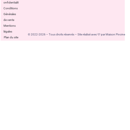
confidentialité
Conditions
Générales
de vente
Mentions
légales
© 2022-2026 – Tous droits réservés – Site réalisé avec 🩷 par Maison Pivoine
Plan du site