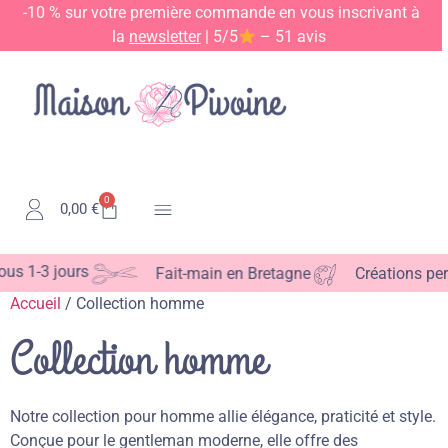
-10 % sur votre première commande en vous inscrivant à
la
newsletter
| 5/5
– 51 avis
0
0,00
€
Kits & Patrons
 1-3 jours
Fait-main en Bretagne
Créations perso
Accueil
/ Collection homme
Collection homme
Notre collection pour homme allie élégance, praticité et style.
Conçue pour le gentleman moderne, elle offre des