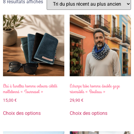
8 résultats affichés
Etui à lunettes homme velours côtelé
Echarpe tube homme double gaze
molletonné « Tournesol »
réversible « Bouleau »
15,00
€
29,90
€
Choix des options
Choix des options