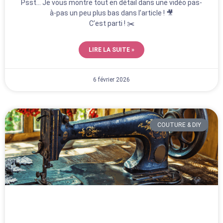
Psst… Je vous montre tout en détail dans une vidéo pas-
pratique au quotidien.
En plus, c’est un cadeau fait main qui fait toujours son
à-pas un peu plus bas dans l’article ! 🎥
petit effet ! D’ailleurs, même mes ados se sont pris au
C’est parti ! ✂️
jeu et ont adoré en fabriquer pour leurs amis.
LIRE LA SUITE »
6 février 2026
COUTURE & DIY