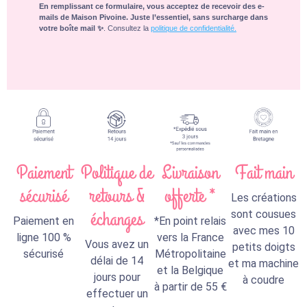
En remplissant ce formulaire, vous acceptez de recevoir des e-
mails de Maison Pivoine. Juste l’essentiel, sans surcharge dans
votre boîte mail ✨
. Consultez la
politique de confidentialité.
Paiement
Politique de
Livraison
Fait main
sécurisé
retours &
offerte *
Les créations
échanges
sont cousues
Paiement en
*En point relais
avec mes 10
ligne 100 %
vers la France
Vous avez un
petits doigts
sécurisé
Métropolitaine
délai de 14
et ma machine
et la Belgique
jours pour
à coudre
à partir de 55 €
effectuer un