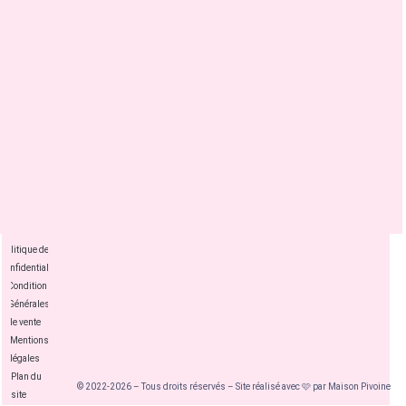
Politique de
confidentialité
Conditions
Générales
de vente
Mentions
légales
Plan du
© 2022-2026 – Tous droits réservés – Site réalisé avec 🩷 par Maison Pivoine
site