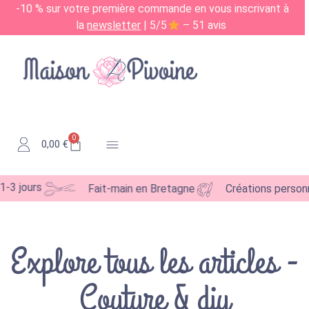
-10 % sur votre première commande en vous inscrivant à
la
newsletter
| 5/5
– 51 avis
0
0,00
€
Kits & Patrons
jours
Fait-main en Bretagne
Créations personnali
Explore tous les articles -
Couture & diy