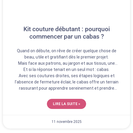
Kit couture débutant : pourquoi
commencer par un cabas ?
Quand on débute, on rêve de créer quelque chose de
beau, utile et gratifiant dès le premier projet.
Mais face aux patrons, au jargon et aux tissus, une
Et si la réponse tenait en un seul mot : cabas.
question revient vite : par où commencer ?
Avec ses coutures droites, ses étapes logiques et
l’absence de fermeture éclair, le cabas offre un terrain
rassurant pour apprendre sereinement et prendre
confiance, point après point.
C’est pourquoi un kit couture débutant centré sur ce
LIRE LA SUITE »
projet est le meilleur moyen de se lancer.
11 novembre 2025