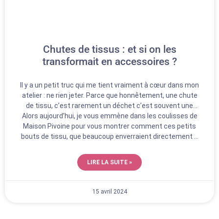
Chutes de tissus : et si on les
transformait en accessoires ?
Il y a un petit truc qui me tient vraiment à cœur dans mon
atelier : ne rien jeter. Parce que honnêtement, une chute
de tissu, c’est rarement un déchet c’est souvent une
Alors aujourd’hui, je vous emmène dans les coulisses de
future création qui attend son heure de gloire.
Maison Pivoine pour vous montrer comment ces petits
bouts de tissu, que beaucoup enverraient directement à
la poubelle, finissent par devenir des accessoires utiles,
jolis et bien ficelés (c’est le cas de le dire 🧵)
LIRE LA SUITE »
15 avril 2024