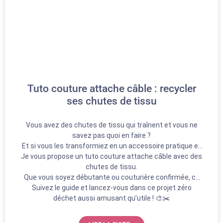
Tuto couture attache câble : recycler
ses chutes de tissu
Vous avez des chutes de tissu qui traînent et vous ne
savez pas quoi en faire ?
Et si vous les transformiez en un accessoire pratique et
Je vous propose un tuto couture attache câble avec des
utile au quotidien ?
chutes de tissu.
Que vous soyez débutante ou couturière confirmée, ce
projet est parfait pour allier créativité et le zéro déchet.
Suivez le guide et lancez-vous dans ce projet zéro
En plus, vos câbles ne seront plus jamais emmêlés au
déchet aussi amusant qu’utile ! 🎨✂️
fond de votre sac ou sur votre bureau !