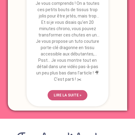
Je vous comprends ! On a toutes
quoi en faire ?
ces petits bouts de tissus trop
jolis pour être jetés, mais trop
petits pour un grand projet…
Et si je vous disais qu’en 20
minutes chrono, vous pouvez
transformer ces chutes en un
porte-clé dragonne unique qui ne
Je vous propose un tuto couture
porte-clé dragonne en tissu
ressemble qu’à vous ?
accessible aux débutantes,
Psst… Je vous montre tout en
parfait pour adopter une
détail dans une vidéo pas-à-pas
démarche zéro déchet tout en
un peu plus bas dans l’article ! 🎥
créant un accessoire pratique
C’est parti ! ✂️
au quotidien.
En plus, c’est un cadeau fait
main qui fait toujours son petit
LIRE LA SUITE »
effet ! D’ailleurs, même mes
ados se sont pris au jeu et ont
adoré en fabriquer pour leurs
amis.